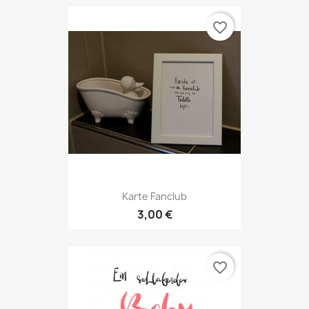
favorite_border
Karte Fanclub
3,00 €
favorite_border