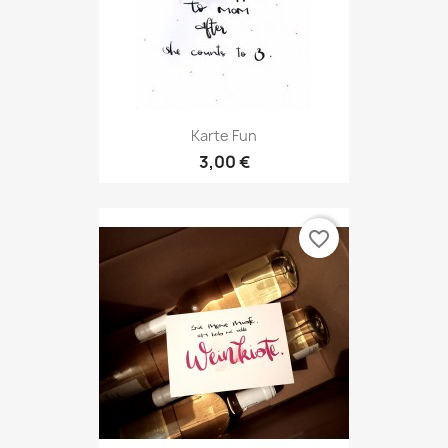
Karte Fun
3,00 €
favorite_border