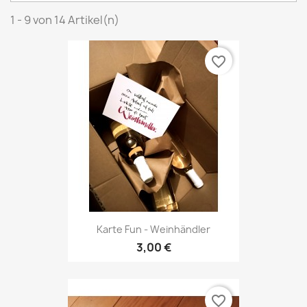
1 - 9 von 14 Artikel(n)
favorite_border
Karte Fun - Weinhändler
3,00 €
favorite_border