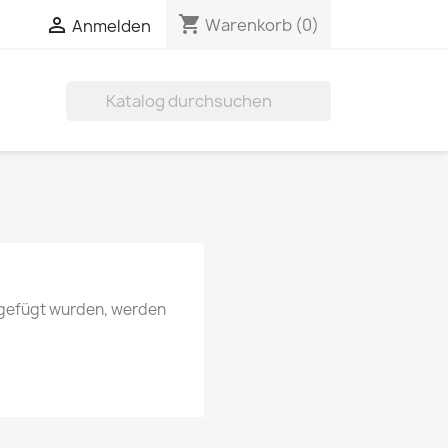
shopping_cart


Warenkorb
(0)
Anmelden

ugefügt wurden, werden