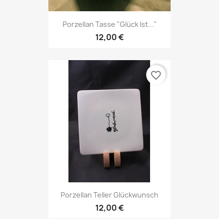
Porzellan Tasse "Glück Ist..."
12,00 €
favorite_border
Porzellan Teller Glückwunsch
12,00 €