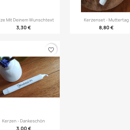
Vorschau
Vorschau


rze Mit Deinem Wunschtext
Kerzenset - Muttertag
3,30 €
8,80 €
favorite_border
Vorschau

Kerzen - Dankeschön
3,00 €