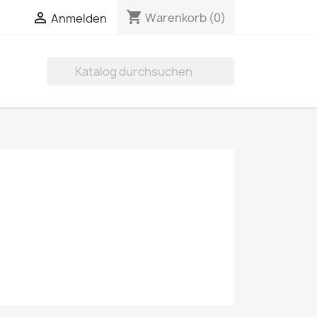
shopping_cart


Warenkorb
(0)
Anmelden
