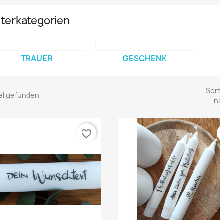
terkategorien
TRAUER
GESCHENK
Sort
kel gefunden
n
favorite_border