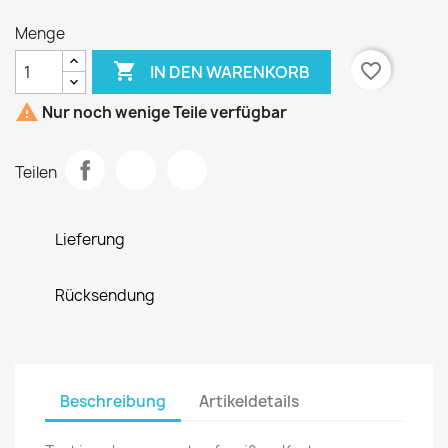
Menge

favorite_border
IN DEN WARENKORB

Nur noch wenige Teile verfügbar
Teilen
Lieferung
Rücksendung
Beschreibung
Artikeldetails