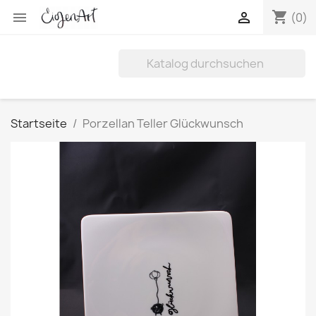
shopping_cart


(0)
Startseite
Porzellan Teller Glückwunsch