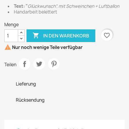
Text: "
Glückwunsch", mit Schweinchen + Luftballon
Handarbeit belettert
Menge

favorite_border
IN DEN WARENKORB

Nur noch wenige Teile verfügbar
Teilen
Lieferung
Rücksendung