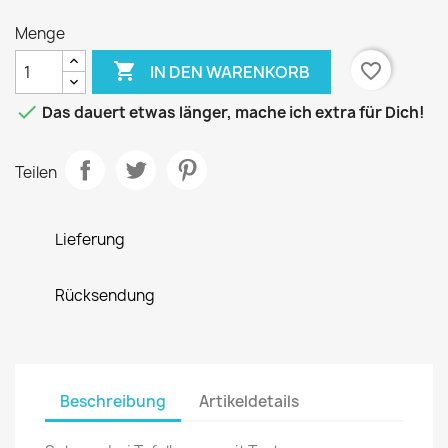
Menge

favorite_border
IN DEN WARENKORB

Das dauert etwas länger, mache ich extra für Dich!
Teilen
Lieferung
Rücksendung
Beschreibung
Artikeldetails