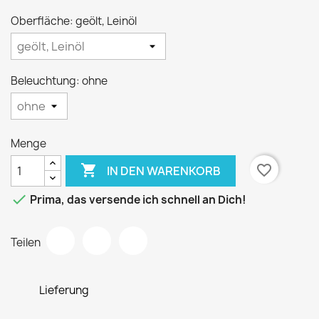
Oberfläche: geölt, Leinöl
Beleuchtung: ohne
Menge

favorite_border
IN DEN WARENKORB

Prima, das versende ich schnell an Dich!
Teilen
Lieferung